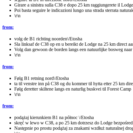
Girare a sinistra sulla C38 e dopo 25 km raggiungerete il Lodge 
Poi basta seguire le indicazioni lungo una strada sterrata natur
\r\n
from:
volg de B1 richting noorden\/Etosha
Sla linksaf de C38 op en u bereikt de Lodge na 25 km direct a
Volg dan gewoon de borden langs een natuurlijke bosweg naa
\r\n
from:
Følg B1 retning nord\/Etosha
ta til venstre inn på C38 og du kommer til hytta etter 25 km dir
Følg deretter skiltene langs en naturlig buskvei til Forest Camp
\r\n
from:
podążaj kierunkiem B1 na północ \/Etosha
skręć w lewo w C38, a po 25 km dotrzesz do Lodge bezpośredn
Następnie po prostu podążaj za znakami wzdłuż naturalnej dro