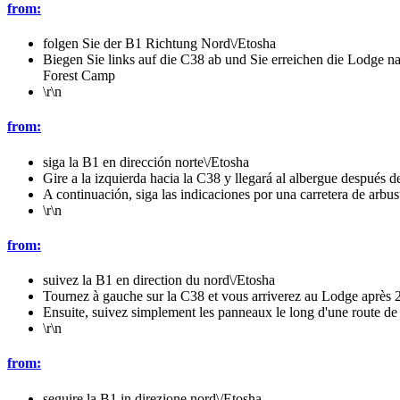
from:
folgen Sie der B1 Richtung Nord\/Etosha
Biegen Sie links auf die C38 ab und Sie erreichen die Lodge na
Forest Camp
\r\n
from:
siga la B1 en dirección norte\/Etosha
Gire a la izquierda hacia la C38 y llegará al albergue después 
A continuación, siga las indicaciones por una carretera de arbu
\r\n
from:
suivez la B1 en direction du nord\/Etosha
Tournez à gauche sur la C38 et vous arriverez au Lodge après 25
Ensuite, suivez simplement les panneaux le long d'une route de
\r\n
from:
seguire la B1 in direzione nord\/Etosha