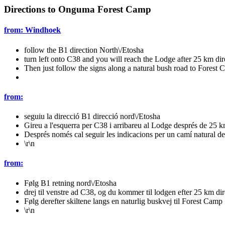
Directions to Onguma Forest Camp
from: Windhoek
follow the B1 direction North\/Etosha
turn left onto C38 and you will reach the Lodge after 25 km dire
Then just follow the signs along a natural bush road to Forest
from:
seguiu la direcció B1 direcció nord\/Etosha
Gireu a l'esquerra per C38 i arribareu al Lodge després de 25 km
Després només cal seguir les indicacions per un camí natural d
\r\n
from:
Følg B1 retning nord\/Etosha
drej til venstre ad C38, og du kommer til lodgen efter 25 km dire
Følg derefter skiltene langs en naturlig buskvej til Forest Camp
\r\n