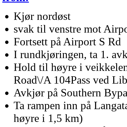
Kjør nordøst
svak til venstre mot Airp
Fortsett på Airport S Rd
I rundkjøringen, ta 1. av
Hold til høyre i veikkel
Road\/A 104Pass ved Liber
Avkjør på Southern Bypa
Ta rampen inn på Langat
høyre i 1,5 km)