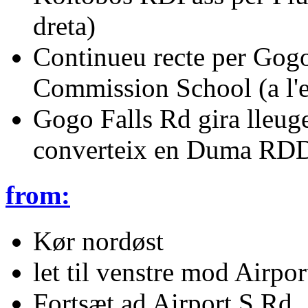
dreta)
Continueu recte per Gogo
Commission School (a l'
Gogo Falls Rd gira lleuge
converteix en Duma RDDes
from:
Kør nordøst
let til venstre mod Airpo
Fortsæt ad Airport S Rd