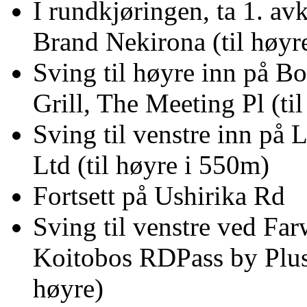
I rundkjøringen, ta 1. a
Brand Nekirona (til høyr
Sving til høyre inn på 
Grill, The Meeting Pl (ti
Sving til venstre inn på
Ltd (til høyre i 550m)
Fortsett på Ushirika Rd
Sving til venstre ved Far
Koitobos RDPass by Plush
høyre)