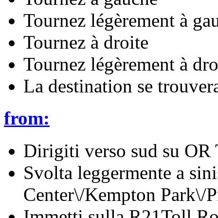
Tournez légèrement à ga
Tournez à droite
Tournez légèrement à dro
La destination se trouvera
from:
Dirigiti verso sud su O
Svolta leggermente a sin
Center\/Kempton Park\/Pr
Immetti sulla R21Toll R