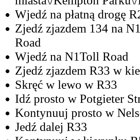
miasta\/Kempton Parku\/
Wjedź na płatną drogę R
Zjedź zjazdem 134 na N
Road
Wjedź na N1Toll Road
Zjedź zjazdem R33 w ki
Skręć w lewo w R33
Idź prosto w Potgieter St
Kontynuuj prosto w Nel
Jedź dalej R33