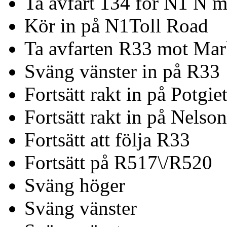
Ta avfart 134 för N1 N 
Kör in på N1Toll Road
Ta avfarten R33 mot Mar
Sväng vänster in på R33
Fortsätt rakt in på Potgie
Fortsätt rakt in på Nels
Fortsätt att följa R33
Fortsätt på R517\/R520
Sväng höger
Sväng vänster