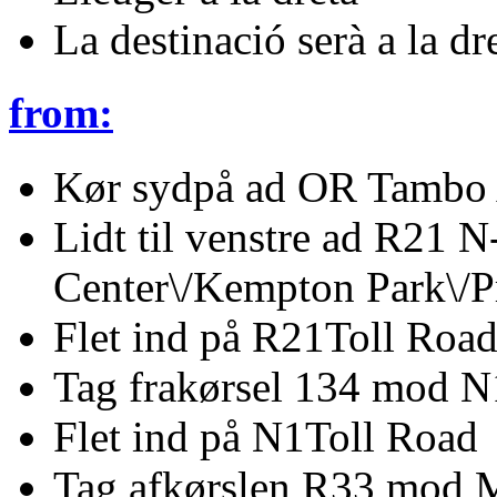
La destinació serà a la dr
from:
Kør sydpå ad OR Tambo 
Lidt til venstre ad R21 N
Center\/Kempton Park\/Pr
Flet ind på R21Toll Roa
Tag frakørsel 134 mod 
Flet ind på N1Toll Road
Tag afkørslen R33 mod 