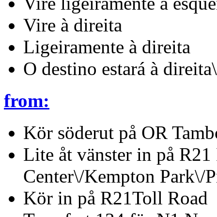
Vire ligeiramente à esque
Vire à direita
Ligeiramente à direita
O destino estará à direita\
from:
Kör söderut på OR Tamb
Lite åt vänster in på R21
Center\/Kempton Park\/Pr
Kör in på R21Toll Road