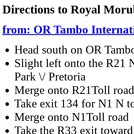
Directions to Royal Moru
from: OR Tambo Internati
Head south on OR Tambo
Slight left onto the R21
Park \/ Pretoria
Merge onto R21Toll roa
Take exit 134 for N1 N 
Merge onto N1Toll road
Take the R33 exit toward