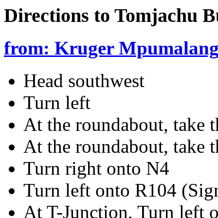
Directions to Tomjachu B
from: Kruger Mpumalanga
Head southwest
Turn left
At the roundabout, take t
At the roundabout, take t
Turn right onto N4
Turn left onto R104 (Sig
At T-Junction, Turn left