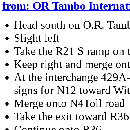
from: OR Tambo Internati
Head south on O.R. Tam
Slight left
Take the R21 S ramp on t
Keep right and merge on
At the interchange 429A-
signs for N12 toward Wit
Merge onto N4Toll road
Take the exit toward R36
Continue onto R36