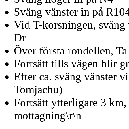
Sväng vänster in på R104
Vid T-korsningen, sväng
Dr
Över första rondellen, Ta 
Fortsätt tills vägen blir 
Efter ca. sväng vänster 
Tomjachu)
Fortsätt ytterligare 3 km, 
mottagning\r\n