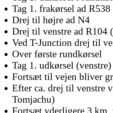
Tag 1. frakørsel ad R538
Drej til højre ad N4
Drej til venstre ad R104 
Ved T-Junction drej til 
Over første rundkørsel
Tag 1. udkørsel (venstre)
Fortsæt til vejen bliver g
Efter ca. drej til venstre
Tomjachu)
Fortsæt yderligere 3 km, po