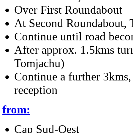
Over First Roundabout
At Second Roundabout, Ta
Continue until road beco
After approx. 1.5kms tur
Tomjachu)
Continue a further 3kms, g
reception
from:
Cap Sud-Oest