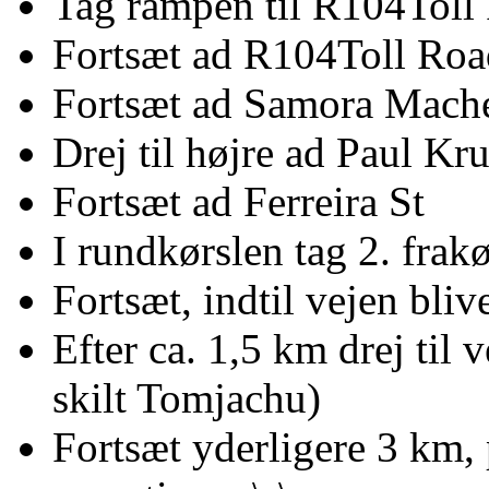
Tag rampen til R104Toll
Fortsæt ad R104Toll Roa
Fortsæt ad Samora Mach
Drej til højre ad Paul Kr
Fortsæt ad Ferreira St
I rundkørslen tag 2. frakø
Fortsæt, indtil vejen bliv
Efter ca. 1,5 km drej til
skilt Tomjachu)
Fortsæt yderligere 3 km, po