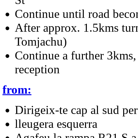
Continue until road beco
After approx. 1.5kms tur
Tomjachu)
Continue a further 3kms, g
reception
from:
Dirigeix-te cap al sud p
lleugera esquerra
Agafeu la rampa R21 S a 