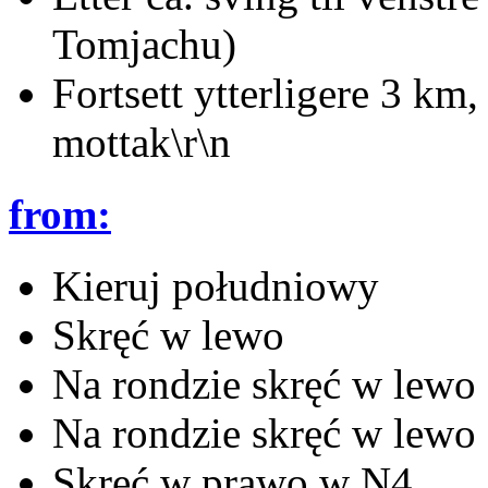
Tomjachu)
Fortsett ytterligere 3 km,
mottak\r\n
from:
Kieruj południowy
Skręć w lewo
Na rondzie skręć w lewo
Na rondzie skręć w lewo
Skręć w prawo w N4