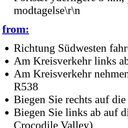
modtagelse\r\n
from:
Richtung Südwesten fah
Am Kreisverkehr links a
Am Kreisverkehr nehmen S
R538
Biegen Sie rechts auf di
Biegen Sie links ab auf 
Crocodile Valley)