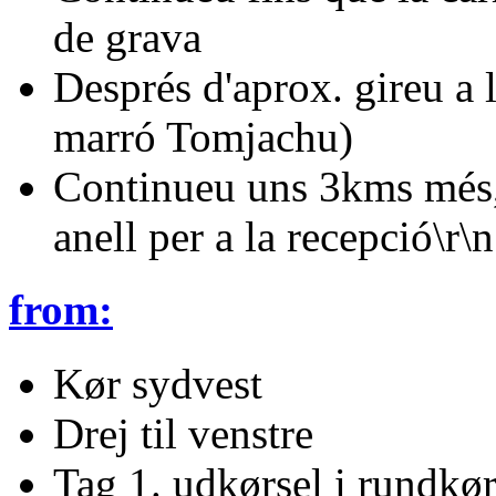
de grava
Després d'aprox. gireu a 
marró Tomjachu)
Continueu uns 3kms més, l
anell per a la recepció\r\n
from:
Kør sydvest
Drej til venstre
Tag 1. udkørsel i rundkør