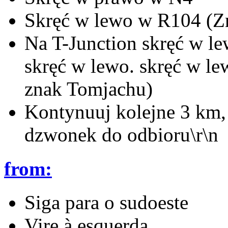
Skręć w lewo w R104 (Z
Na T-Junction skręć w l
skręć w lewo. skręć w l
znak Tomjachu)
Kontynuuj kolejne 3 km, 
dzwonek do odbioru\r\n
from:
Siga para o sudoeste
Vire à esquerda