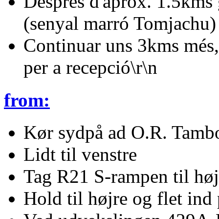
Després d'aprox. 1.5kms g
(senyal marró Tomjachu)
Continuar uns 3kms més, p
per a recepció\r\n
from:
Kør sydpå ad O.R. Tambo
Lidt til venstre
Tag R21 S-rampen til hø
Hold til højre og flet in