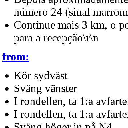
número 24 (sinal marro
Continue mais 3 km, o por
para a recepção\r\n
from:
Kör sydväst
Sväng vänster
I rondellen, ta 1:a avfart
I rondellen, ta 1:a avfart
Sväng höger in på N4