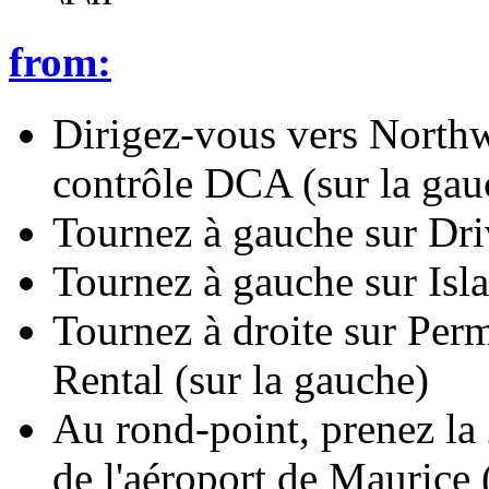
from:
Dirigez-vous vers Northw
contrôle DCA (sur la gau
Tournez à gauche sur Dr
Tournez à gauche sur Isl
Tournez à droite sur Per
Rental (sur la gauche)
Au rond-point, prenez la 
de l'aéroport de Maurice (