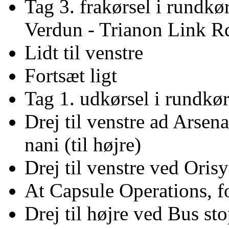
Tag 3. frakørsel i rundkø
Verdun - Trianon Link R
Lidt til venstre
Fortsæt ligt
Tag 1. udkørsel i rundkør
Drej til venstre ad Arsen
nani (til højre)
Drej til venstre ved Oris
At Capsule Operations, f
Drej til højre ved Bus st