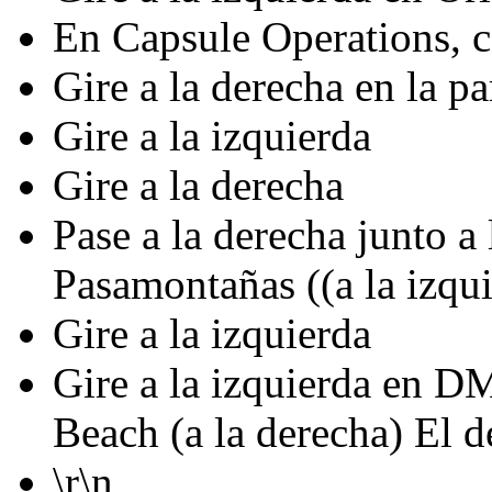
En Capsule Operations, c
Gire a la derecha en la p
Gire a la izquierda
Gire a la derecha
Pase a la derecha junto 
Pasamontañas ((a la izqu
Gire a la izquierda
Gire a la izquierda en D
Beach (a la derecha) El de
\r\n