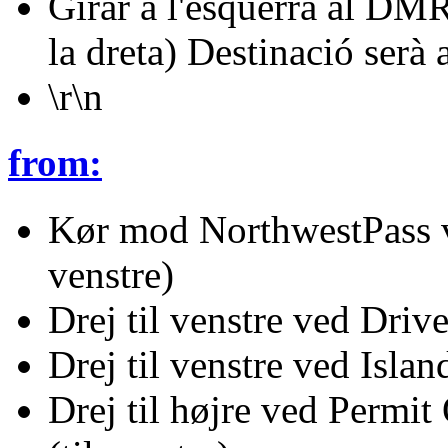
Girar a l'esquerra al DMR
la dreta) Destinació serà a
\r\n
from:
Kør mod NorthwestPass 
venstre)
Drej til venstre ved Driv
Drej til venstre ved Isla
Drej til højre ved Permit