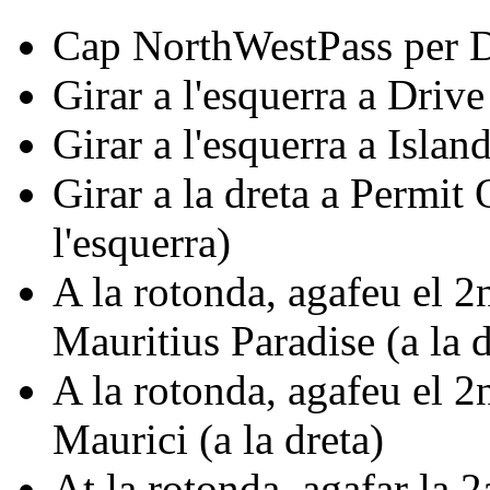
Cap NorthWestPass per D
Girar a l'esquerra a Driv
Girar a l'esquerra a Isla
Girar a la dreta a Permit
l'esquerra)
A la rotonda, agafeu el 2
Mauritius Paradise (a la d
A la rotonda, agafeu el 2
Maurici (a la dreta)
At la rotonda, agafar la 2