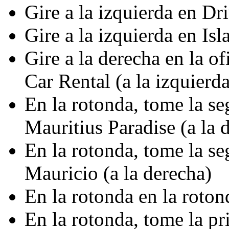
Gire a la izquierda en Dr
Gire a la izquierda en Is
Gire a la derecha en la o
Car Rental (a la izquierda
En la rotonda, tome la se
Mauritius Paradise (a la 
En la rotonda, tome la se
Mauricio (a la derecha)
En la rotonda en la roton
En la rotonda, tome la pr