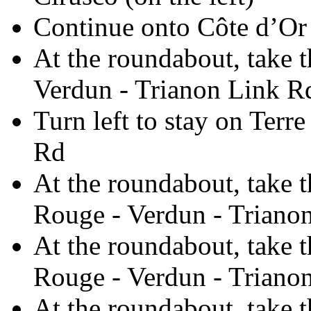
Continue onto Côte d’O
At the roundabout, take t
Verdun - Trianon Link R
Turn left to stay on Terr
Rd
At the roundabout, take t
Rouge - Verdun - Triano
At the roundabout, take t
Rouge - Verdun - Triano
At the roundabout, take t