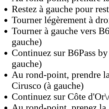
Restez à gauche pour res
Tourner légèrement à dro
Tourner à gauche vers 
gauche)
Continuez sur B6Pass by
gauche)
Au rond-point, prendre la
Cirusco (à gauche)
Continuez sur Côte d'Or
Au rond-point, prenez la 