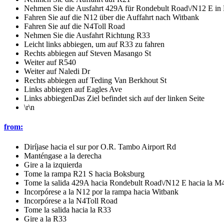
Nehmen Sie die Ausfahrt 429A für Rondebult Road\/N12 E in
Fahren Sie auf die N12 über die Auffahrt nach Witbank
Fahren Sie auf die N4Toll Road
Nehmen Sie die Ausfahrt Richtung R33
Leicht links abbiegen, um auf R33 zu fahren
Rechts abbiegen auf Steven Masango St
Weiter auf R540
Weiter auf Naledi Dr
Rechts abbiegen auf Teding Van Berkhout St
Links abbiegen auf Eagles Ave
Links abbiegenDas Ziel befindet sich auf der linken Seite
\r\n
from:
Diríjase hacia el sur por O.R. Tambo Airport Rd
Manténgase a la derecha
Gire a la izquierda
Tome la rampa R21 S hacia Boksburg
Tome la salida 429A hacia Rondebult Road\/N12 E hacia la M4
Incorpórese a la N12 por la rampa hacia Witbank
Incorpórese a la N4Toll Road
Tome la salida hacia la R33
Gire a la R33