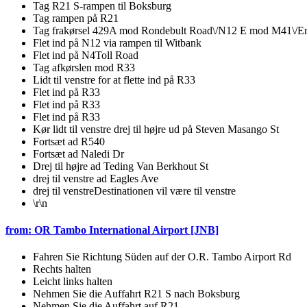
Tag R21 S-rampen til Boksburg
Tag rampen på R21
Tag frakørsel 429A mod Rondebult Road\/N12 E mod M41\/Em
Flet ind på N12 via rampen til Witbank
Flet ind på N4Toll Road
Tag afkørslen mod R33
Lidt til venstre for at flette ind på R33
Flet ind på R33
Flet ind på R33
Flet ind på R33
Kør lidt til venstre drej til højre ud på Steven Masango St
Fortsæt ad R540
Fortsæt ad Naledi Dr
Drej til højre ad Teding Van Berkhout St
drej til venstre ad Eagles Ave
drej til venstreDestinationen vil være til venstre
\r\n
from: OR Tambo International Airport [JNB]
Fahren Sie Richtung Süden auf der O.R. Tambo Airport Rd
Rechts halten
Leicht links halten
Nehmen Sie die Auffahrt R21 S nach Boksburg
Nehmen Sie die Auffahrt auf R21