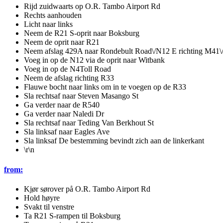
Rijd zuidwaarts op O.R. Tambo Airport Rd
Rechts aanhouden
Licht naar links
Neem de R21 S-oprit naar Boksburg
Neem de oprit naar R21
Neem afslag 429A naar Rondebult Road\/N12 E richting M41\/
Voeg in op de N12 via de oprit naar Witbank
Voeg in op de N4Toll Road
Neem de afslag richting R33
Flauwe bocht naar links om in te voegen op de R33
Sla rechtsaf naar Steven Masango St
Ga verder naar de R540
Ga verder naar Naledi Dr
Sla rechtsaf naar Teding Van Berkhout St
Sla linksaf naar Eagles Ave
Sla linksaf De bestemming bevindt zich aan de linkerkant
\r\n
from:
Kjør sørover på O.R. Tambo Airport Rd
Hold høyre
Svakt til venstre
Ta R21 S-rampen til Boksburg