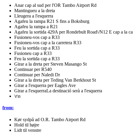
Anar cap al sud per l'OR Tambo Airport Rd
Mantingueu a la dreta
Lleugera a l'esquerra
Agafeu la rampa R21 S fins a Boksburg
Agafeu la rampa a R21
Agafeu la sortida 429A per Rondebult Road\/N12 E cap a la ca
Fusioneu-vos cap a R33
Fusioneu-vos cap a la carretera R33
Feu la sortida cap a R33
Fusioneu cap a R33
Feu la sortida cap a R33
Girar a la dreta per Steven Masango St
Continuar per R540
Continuar per Naledi Dr
Girar a la dreta per Teding Van Berkhout St
Girar a l'esquerra per Eagles Ave
Girar a l'esquerraLa destinació serà a l'esquerra
\r\n
from:
Kør sydpå ad O.R. Tambo Airport Rd
Hold til højre
Lidt til venstre