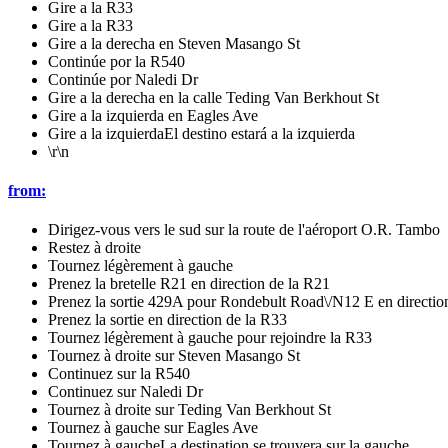
Gire a la R33
Gire a la R33
Gire a la derecha en Steven Masango St
Continúe por la R540
Continúe por Naledi Dr
Gire a la derecha en la calle Teding Van Berkhout St
Gire a la izquierda en Eagles Ave
Gire a la izquierdaEl destino estará a la izquierda
\r\n
from:
Dirigez-vous vers le sud sur la route de l'aéroport O.R. Tambo
Restez à droite
Tournez légèrement à gauche
Prenez la bretelle R21 en direction de la R21
Prenez la sortie 429A pour Rondebult Road\/N12 E en directio
Prenez la sortie en direction de la R33
Tournez légèrement à gauche pour rejoindre la R33
Tournez à droite sur Steven Masango St
Continuez sur la R540
Continuez sur Naledi Dr
Tournez à droite sur Teding Van Berkhout St
Tournez à gauche sur Eagles Ave
Tournez à gaucheLa destination se trouvera sur la gauche