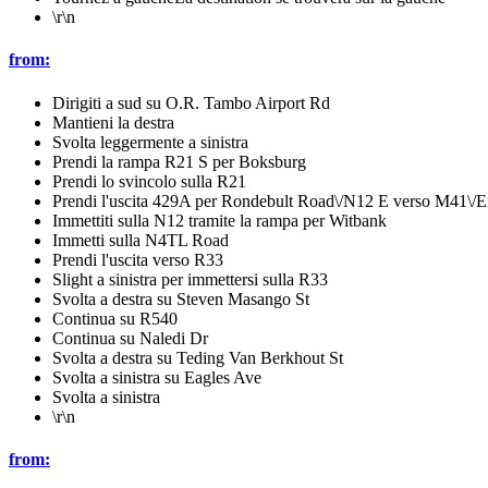
\r\n
from:
Dirigiti a sud su O.R. Tambo Airport Rd
Mantieni la destra
Svolta leggermente a sinistra
Prendi la rampa R21 S per Boksburg
Prendi lo svincolo sulla R21
Prendi l'uscita 429A per Rondebult Road\/N12 E verso M41\/E
Immettiti sulla N12 tramite la rampa per Witbank
Immetti sulla N4TL Road
Prendi l'uscita verso R33
Slight a sinistra per immettersi sulla R33
Svolta a destra su Steven Masango St
Continua su R540
Continua su Naledi Dr
Svolta a destra su Teding Van Berkhout St
Svolta a sinistra su Eagles Ave
Svolta a sinistra
\r\n
from: