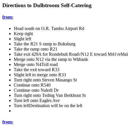
Directions to Dullstroom Self-Catering
from:
Head south on O.R. Tambo Airport Rd
Keep right
Slight left
Take the R21 S ramp to Boksburg
Take the ramp onto R21
Take exit 429A for Rondebult Road\/N12 E toward M41\/eMala
Merge onto N12 via the ramp to Witbank
Merge onto N4Toll road
Take the exit toward R33
Slight left to merge onto R33
Turn right onto Steven Masango St
Continue onto R540
Continue onto Naledi Dr
Turn right onto Teding Van Berkhout St
Turn left onto Eagles Ave
Turn leftDestination will be on the left
from: