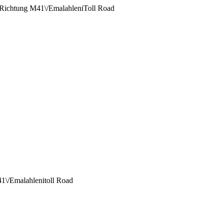
 Richtung M41\/EmalahleniToll Road
1\/Emalahlenitoll Road