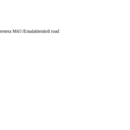
rretera M41\/Emalahlenitoll road