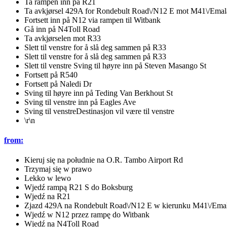
Ta rampen inn på R21
Ta avkjørsel 429A for Rondebult Road\/N12 E mot M41\/Emala
Fortsett inn på N12 via rampen til Witbank
Gå inn på N4Toll Road
Ta avkjørselen mot R33
Slett til venstre for å slå deg sammen på R33
Slett til venstre for å slå deg sammen på R33
Slett til venstre Sving til høyre inn på Steven Masango St
Fortsett på R540
Fortsett på Naledi Dr
Sving til høyre inn på Teding Van Berkhout St
Sving til venstre inn på Eagles Ave
Sving til venstreDestinasjon vil være til venstre
\r\n
from:
Kieruj się na południe na O.R. Tambo Airport Rd
Trzymaj się w prawo
Lekko w lewo
Wjedź rampą R21 S do Boksburg
Wjedź na R21
Zjazd 429A na Rondebult Road\/N12 E w kierunku M41\/Emal
Wjedź w N12 przez rampę do Witbank
Wjedź na N4Toll Road