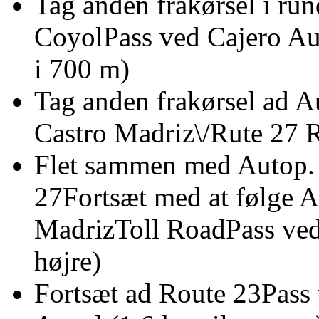
Tag anden frakørsel i run
CoyolPass ved Cajero Aut
i 700 m)
Tag anden frakørsel ad A
Castro Madriz\/Rute 2
Flet sammen med Autop. 
27Fortsæt med at følge A
MadrizToll RoadPass ved
højre)
Fortsæt ad Route 23Pass