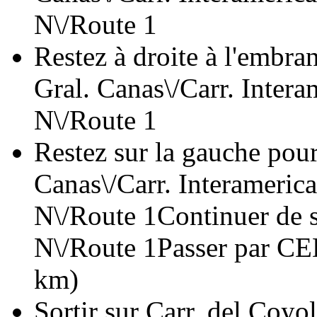
N\/Route 1
Restez à droite à l'embra
Gral. Canas\/Carr. Intera
N\/Route 1
Restez sur la gauche pour
Canas\/Carr. Interamerica
N\/Route 1Continuer de s
N\/Route 1Passer par CED
km)
Sortir sur Carr. del Coyol