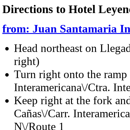
Directions to Hotel Leye
from: Juan Santamaria In
Head northeast on Llega
right)
Turn right onto the ramp 
Interamericana\/Ctra. In
Keep right at the fork an
Cañas\/Carr. Interamerica
N\/Route 1