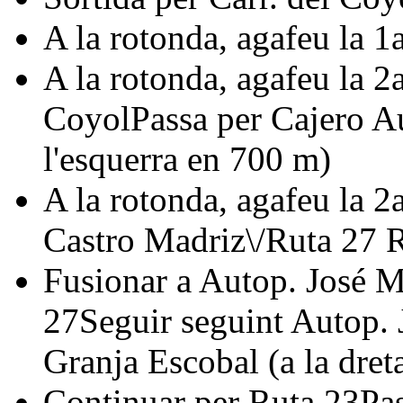
A la rotonda, agafeu la 1
A la rotonda, agafeu la 2
CoyolPassa per Cajero A
l'esquerra en 700 m)
A la rotonda, agafeu la 2
Castro Madriz\/Ruta 27
Fusionar a Autop. José M
27Seguir seguint Autop. 
Granja Escobal (a la dret
Continuar per Ruta 23Pas