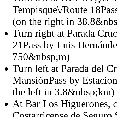
Tempisque\/Route 18Pass
(on the right in 38.8&nb
Turn right at Parada Cru
21Pass by Luis Hernández
750&nbsp;m)
Turn left at Parada del 
MansiónPass by Estacio
the left in 3.8&nbsp;km)
At Bar Los Higuerones, c
Costarricense de Seguro S