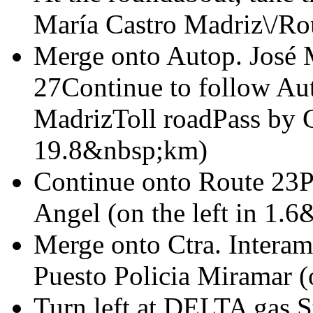
María Castro Madriz\/Ro
Merge onto Autop. José 
27Continue to follow Aut
MadrizToll roadPass by G
19.8&nbsp;km)
Continue onto Route 23P
Angel (on the left in 1.
Merge onto Ctra. Interam
Puesto Policia Miramar (
Turn left at DELTA gas S