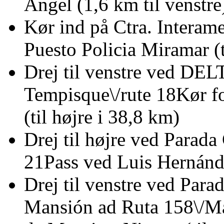
Angel (1,6 km til venstre
Kør ind på Ctra. Interam
Puesto Policia Miramar (t
Drej til venstre ved DEL
Tempisque\/rute 18Kør f
(til højre i 38,8 km)
Drej til højre ved Parad
21Pass ved Luis Hernández
Drej til venstre ved Para
Mansión ad Ruta 158\/Ma