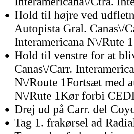
Interamericana\/Ctra. In
Hold til højre ved udfle
Autopista Gral. Canas\/Ca
Interamericana N\/Rute 1
Hold til venstre for at bl
Canas\/Carr. Interamerica
N\/Route 1Fortsæt med at
N\/Rute 1Kør forbi CEDI
Drej ud på Carr. del Coy
Tag 1. frakørsel ad Radia