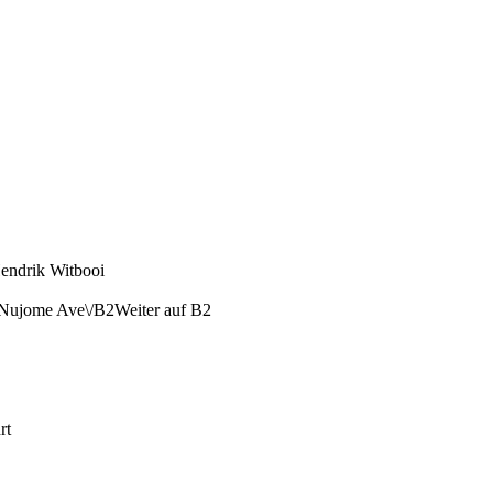
endrik Witbooi
 Nujome Ave\/B2Weiter auf B2
rt