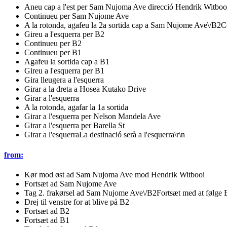
Aneu cap a l'est per Sam Nujoma Ave direcció Hendrik Witboo
Continueu per Sam Nujome Ave
A la rotonda, agafeu la 2a sortida cap a Sam Nujome Ave\/B2C
Gireu a l'esquerra per B2
Continueu per B2
Continueu per B1
Agafeu la sortida cap a B1
Gireu a l'esquerra per B1
Gira lleugera a l'esquerra
Girar a la dreta a Hosea Kutako Drive
Girar a l'esquerra
A la rotonda, agafar la 1a sortida
Girar a l'esquerra per Nelson Mandela Ave
Girar a l'esquerra per Barella St
Girar a l'esquerraLa destinació serà a l'esquerra\r\n
from:
Kør mod øst ad Sam Nujoma Ave mod Hendrik Witbooi
Fortsæt ad Sam Nujome Ave
Tag 2. frakørsel ad Sam Nujome Ave\/B2Fortsæt med at følge 
Drej til venstre for at blive på B2
Fortsæt ad B2
Fortsæt ad B1