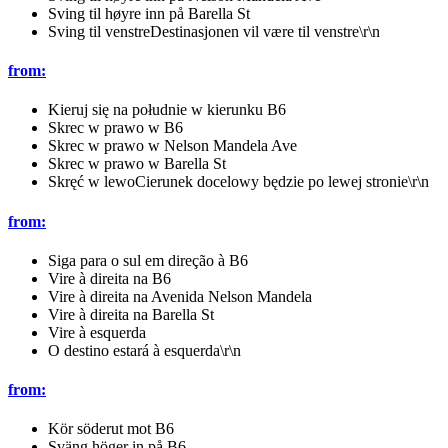
Sving til høyre inn på Barella St
Sving til venstreDestinasjonen vil være til venstre\r\n
from:
Kieruj się na południe w kierunku B6
Skrec w prawo w B6
Skrec w prawo w Nelson Mandela Ave
Skrec w prawo w Barella St
Skręć w lewoCierunek docelowy będzie po lewej stronie\r\n
from:
Siga para o sul em direção à B6
Vire à direita na B6
Vire à direita na Avenida Nelson Mandela
Vire à direita na Barella St
Vire à esquerda
O destino estará à esquerda\r\n
from:
Kör söderut mot B6
Sväng höger in på B6