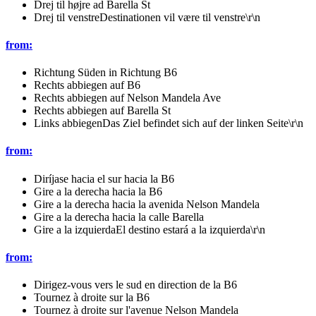
Drej til højre ad Barella St
Drej til venstreDestinationen vil være til venstre\r\n
from:
Richtung Süden in Richtung B6
Rechts abbiegen auf B6
Rechts abbiegen auf Nelson Mandela Ave
Rechts abbiegen auf Barella St
Links abbiegenDas Ziel befindet sich auf der linken Seite\r\n
from:
Diríjase hacia el sur hacia la B6
Gire a la derecha hacia la B6
Gire a la derecha hacia la avenida Nelson Mandela
Gire a la derecha hacia la calle Barella
Gire a la izquierdaEl destino estará a la izquierda\r\n
from:
Dirigez-vous vers le sud en direction de la B6
Tournez à droite sur la B6
Tournez à droite sur l'avenue Nelson Mandela