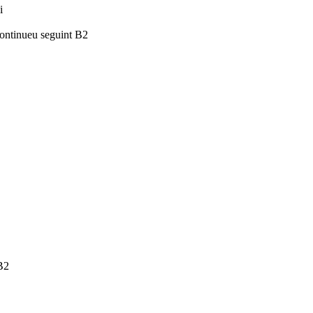
i
ontinueu seguint B2
B2