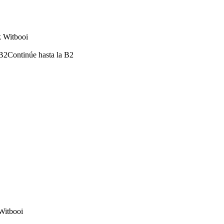
k Witbooi
/B2Continúe hasta la B2
 Witbooi