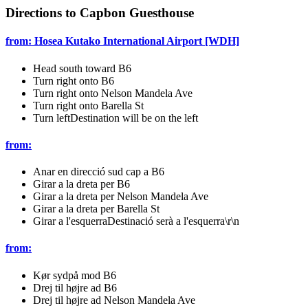
Directions to Capbon Guesthouse
from: Hosea Kutako International Airport [WDH]
Head south toward B6
Turn right onto B6
Turn right onto Nelson Mandela Ave
Turn right onto Barella St
Turn leftDestination will be on the left
from:
Anar en direcció sud cap a B6
Girar a la dreta per B6
Girar a la dreta per Nelson Mandela Ave
Girar a la dreta per Barella St
Girar a l'esquerraDestinació serà a l'esquerra\r\n
from:
Kør sydpå mod B6
Drej til højre ad B6
Drej til højre ad Nelson Mandela Ave