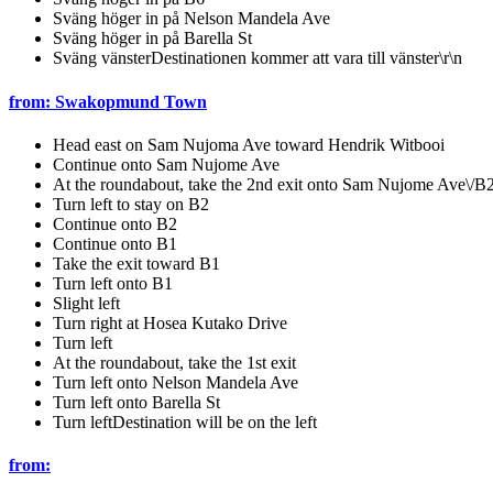
Sväng höger in på Nelson Mandela Ave
Sväng höger in på Barella St
Sväng vänsterDestinationen kommer att vara till vänster\r\n
from: Swakopmund Town
Head east on Sam Nujoma Ave toward Hendrik Witbooi
Continue onto Sam Nujome Ave
At the roundabout, take the 2nd exit onto Sam Nujome Ave\/B
Turn left to stay on B2
Continue onto B2
Continue onto B1
Take the exit toward B1
Turn left onto B1
Slight left
Turn right at Hosea Kutako Drive
Turn left
At the roundabout, take the 1st exit
Turn left onto Nelson Mandela Ave
Turn left onto Barella St
Turn leftDestination will be on the left
from: