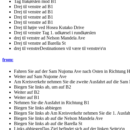
Tag frakørslen mod B1
Drej til venstre ad B1
Drej til venstre ad B1
Drej til venstre ad B1
Drej til venstre ad B1
Drej til højre ved Hosea Kutako Drive
Drej til venstre Tag 1. udkørsel i rundkørslen
drej til venstre ad Nelson Mandela Ave
Drej til venstre ad Barella St
drej til venstreDestinationen vil være til venstre\r\n
from:
Fahren Sie auf der Sam Nujoma Ave nach Osten in Richtung H
Weiter auf Sam Nujome Ave
Am Kreisverkehr nehmen Sie die zweite Ausfahrt auf die Sam
Biegen Sie links ab, um auf B2
Weiter auf B2
Weiter auf B1
Nehmen Sie die Ausfahrt in Richtung B1
Biegen Sie links abbiegen
Biegen Sie links ab Am Kreisverkehr nehmen Sie die 1. Ausfah
Biegen Sie links ab auf die Nelson Mandela Ave
Biegen Sie links ab auf die Barella St
Links abbiegenDas Ziel befindet sich auf der linken Seite\r\n