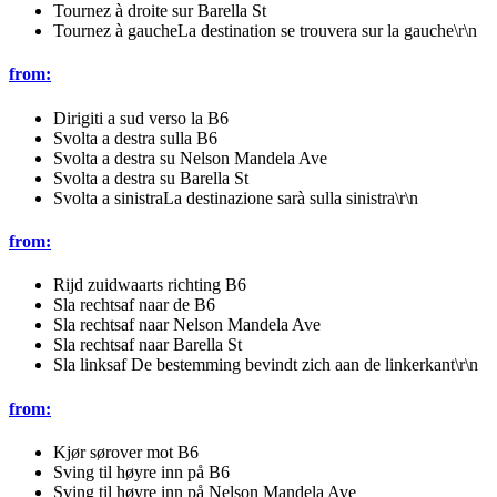
Tournez à droite sur Barella St
Tournez à gaucheLa destination se trouvera sur la gauche\r\n
from:
Dirigiti a sud verso la B6
Svolta a destra sulla B6
Svolta a destra su Nelson Mandela Ave
Svolta a destra su Barella St
Svolta a sinistraLa destinazione sarà sulla sinistra\r\n
from:
Rijd zuidwaarts richting B6
Sla rechtsaf naar de B6
Sla rechtsaf naar Nelson Mandela Ave
Sla rechtsaf naar Barella St
Sla linksaf De bestemming bevindt zich aan de linkerkant\r\n
from:
Kjør sørover mot B6
Sving til høyre inn på B6
Sving til høyre inn på Nelson Mandela Ave